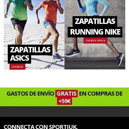
ZAPATILLAS
RUNNING NIKE
compra ahora
ZAPATILLAS
ASICS
comprar
GASTOS DE ENVÍO
GRATIS
EN COMPRAS DE
+59€
CONNECTA CON SPORTIUK.