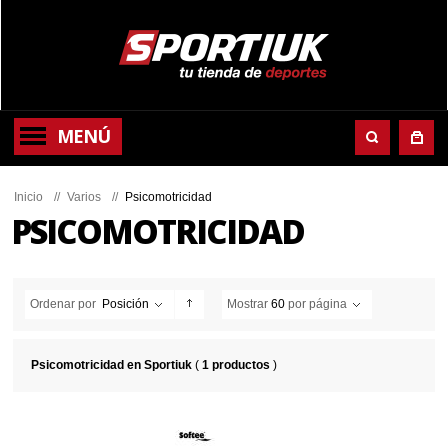
MENÚ
Inicio
//
Varios
//
Psicomotricidad
PSICOMOTRICIDAD
Ordenar por
Posición
Mostrar
60
por página
Psicomotricidad en Sportiuk
(
1 productos
)