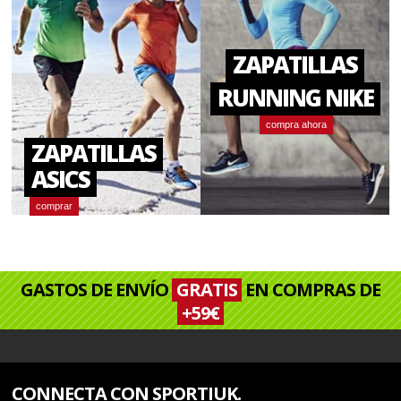
ZAPATILLAS
RUNNING NIKE
compra ahora
ZAPATILLAS
ASICS
comprar
GASTOS DE ENVÍO
GRATIS
EN COMPRAS DE
+59€
CONNECTA CON SPORTIUK.