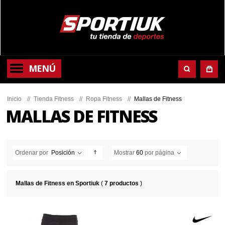
MENÚ
Inicio
//
Tienda Fitness
//
Ropa Fitness
//
Mallas de Fitness
MALLAS DE FITNESS
Ordenar por
Posición
Mostrar
60
por página
Mallas de Fitness en Sportiuk
(
7 productos
)