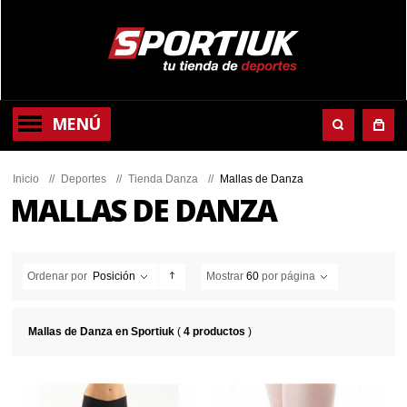
MENÚ
Inicio
//
Deportes
//
Tienda Danza
//
Mallas de Danza
MALLAS DE DANZA
Ordenar por
Posición
Mostrar
60
por página
Mallas de Danza en Sportiuk
(
4 productos
)