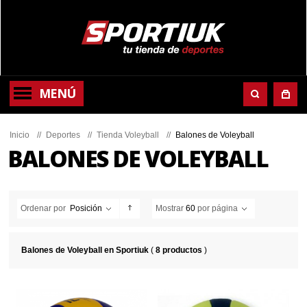
MENÚ
Inicio
//
Deportes
//
Tienda Voleyball
//
Balones de Voleyball
BALONES DE VOLEYBALL
Ordenar por
Posición
Mostrar
60
por página
Balones de Voleyball en Sportiuk
(
8 productos
)