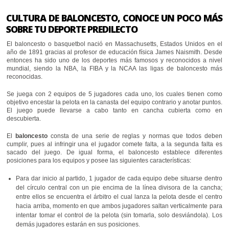
CULTURA DE BALONCESTO, CONOCE UN POCO MÁS
SOBRE TU DEPORTE PREDILECTO
El baloncesto o basquetbol nació en Massachusetts, Estados Unidos en el
año de 1891 gracias al profesor de educación física James Naismith. Desde
entonces ha sido uno de los deportes más famosos y reconocidos a nivel
mundial, siendo la NBA, la FIBA y la NCAA las ligas de baloncesto más
reconocidas.
Se juega con 2 equipos de 5 jugadores cada uno, los cuales tienen como
objetivo encestar la pelota en la canasta del equipo contrario y anotar puntos.
El juego puede llevarse a cabo tanto en cancha cubierta como en
descubierta.
El
baloncesto
consta de una serie de reglas y normas que todos deben
cumplir, pues al infringir una el jugador comete falta, a la segunda falta es
sacado del juego. De igual forma, el baloncesto establece diferentes
posiciones para los equipos y posee las siguientes características:
Para dar inicio al partido, 1 jugador de cada equipo debe situarse dentro
del círculo central con un pie encima de la línea divisora de la cancha;
entre ellos se encuentra el árbitro el cual lanza la pelota desde el centro
hacia arriba, momento en que ambos jugadores saltan verticalmente para
intentar tomar el control de la pelota (sin tomarla, solo desviándola). Los
demás jugadores estarán en sus posiciones.