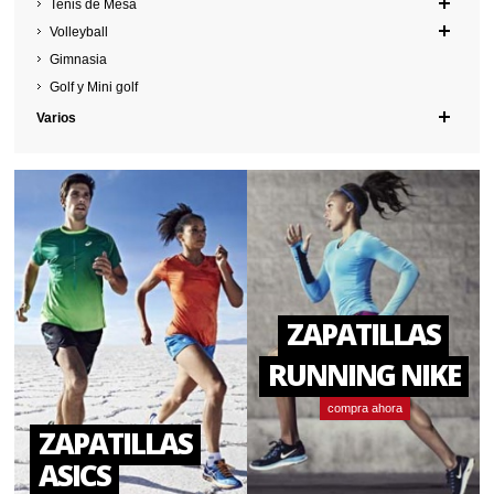
Tenis de Mesa
Volleyball
Gimnasia
Golf y Mini golf
Varios
ZAPATILLAS
RUNNING NIKE
compra ahora
ZAPATILLAS
ASICS