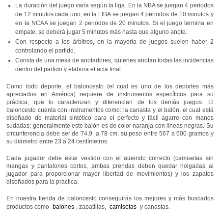
La duración del juego varía según la liga. En la NBA se juegan 4 periodos
de 12 minutos cada uno, en la FIBA se juegan 4 periodos de 10 minutos y
en la NCAA se juegan 2 periodos de 20 minutos. Si el juego termina en
empate, se deberá jugar 5 minutos más hasta que alguno anote.
Con respecto a los árbitros, en la mayoría de juegos suelen haber 2
controlando el partido.
Consta de una mesa de anotadores, quienes anotan todas las incidencias
dentro del partido y elabora el acta final.
Como todo deporte, el baloncesto (el cual es uno de los deportes más
apreciados en América) requiere de instrumentos específicos para su
práctica, que lo caracterizan y diferencian de los demás juegos. El
baloncesto cuenta con instrumentos como: la canasta y el balón, el cual está
diseñado de material sintético para el perfecto y fácil agarre con manos
sudadas; generalmente este balón es de color naranja con líneas negras. Su
circunferencia debe ser de 74,9 a 78 cm, su peso entre 567 a 600 gramos y
su diámetro entre 23 a 24 centímetros.
Cada jugador debe estar vestido con el atuendo correcto (camisetas sin
mangas y pantalones cortos, ambas prendas deben quedar holgadas al
jugador para proporcionar mayor libertad de movimientos) y los zapatos
diseñados para la práctica.
En nuestra tienda de baloncesto conseguirás los mejores y más buscados
productos como
balones
, zapatillas,
camisetas
y canastas.