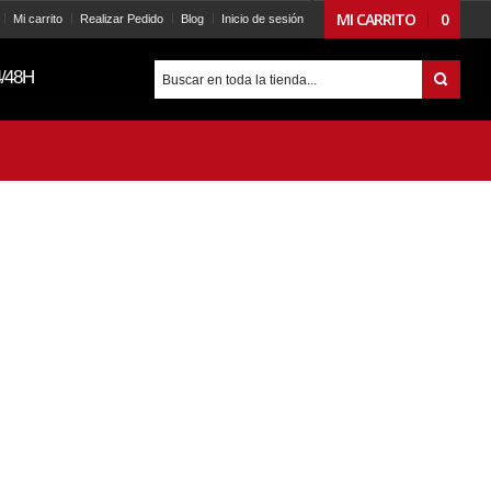
MI CARRITO
0
Mi carrito
Realizar Pedido
Blog
Inicio de sesión
/48H