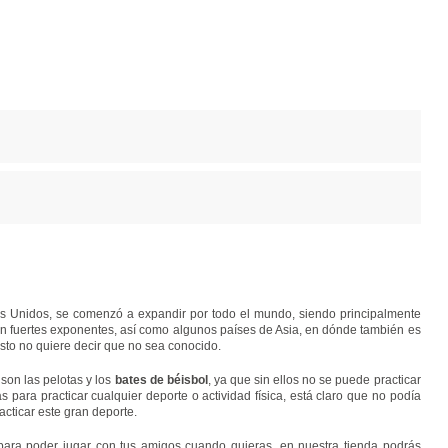
os Unidos, se comenzó a expandir por todo el mundo, siendo principalmente
n fuertes exponentes, así como algunos países de Asia, en dónde también es
sto no quiere decir que no sea conocido.
son las pelotas y los
bates de béisbol
, ya que sin ellos no se puede practicar
para practicar cualquier deporte o actividad física, está claro que no podía
acticar este gran deporte.
 para poder jugar con tus amigos cuando quieras, en nuestra tienda podrás