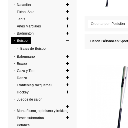
Natación
Fútbol Sala
Tenis
Ordenar por
Posición
Artes Marciales
Badminton
Béisbol
Tienda Béisbol en Spor
Bates de Béisbol
Balonmano
Boxeo
Caza y Tiro
Danza
Frontenis y racquetball
Hockey
Juegos de salón
Montañismo, alpinismo y trekking
Pesca submarina
Petanca