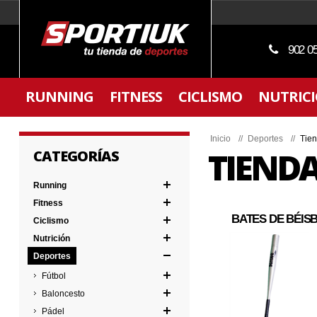
902 0
RUNNING
FITNESS
CICLISMO
NUTRIC
Inicio
//
Deportes
//
Tien
TIENDA
CATEGORÍAS
Running
Fitness
BATES DE BÉIS
Ciclismo
Nutrición
Deportes
Fútbol
Baloncesto
Pádel