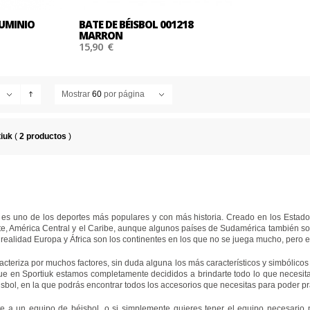
LUMINIO
BATE DE BÉISBOL 001218
MARRON
15,90 €
Mostrar
60
por página
tiuk
(
2 productos
)
 es uno de los deportes más populares y con más historia. Creado en los Estad
ATILLAS
te, América Central y el Caribe, aunque algunos países de Sudamérica también so
realidad Europa y África son los continentes en los que no se juega mucho, pero e
NING NIKE
cteriza por muchos factores, sin duda alguna los más característicos y simbólicos 
ue en Sportiuk estamos completamente decididos a brindarte todo lo que necesitas 
éisbol, en la que podrás encontrar todos los accesorios que necesitas para poder pr
 ahora
e a un equipo de béisbol, o si simplemente quieres tener el equipo necesario