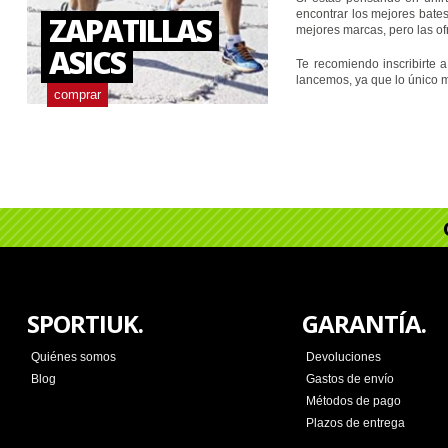
encontrar los mejores bates
ZAPATILLAS
mejores marcas, pero las of
ASICS
Te recomiendo inscribirte 
lancemos, ya que lo único 
comprar
SPORTIUK.
GARANTÍA.
Quiénes somos
Devoluciones
Blog
Gastos de envío
Métodos de pago
Plazos de entrega