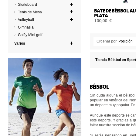
Skateboard
BATE DE BÉISBOL A
Tenis de Mesa
PLATA
100,00 €
Volleyball
Gimnasia
Golf y Mini golf
Ordenar por
Posición
Varios
Tienda Béisbol en Spor
BÉISBOL
Sin duda alguna el béisbol
ZAP
popular en América del Nor
un deporte muy popular. En 
RUN
Aunque este deporte se cara
este deporte. Y gracias a q
faltar nuestra sección de b
compra
Si estás pensando en unirt