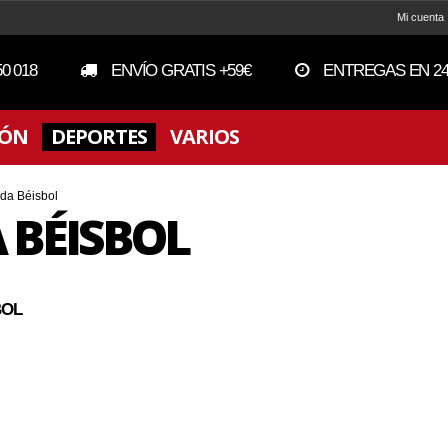
Mi cuenta
50 018
ENVÍO GRATIS +59€
ENTREGAS EN 24
IÓN
DEPORTES
VARIOS
da Béisbol
 BÉISBOL
BOL