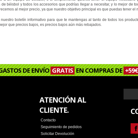
 de béisbol y todos los accesorios que podrías llegar a necesitar, y lo mejor de
recemos al mejor precio, ya que nuestro objetivo principal es que puedas tener el 
a nuestro boletín informativo para que te mantengas al tanto de todos los prod
mejor que precios bajos, es precios bajos aún más rebajados.
GASTOS DE ENVÍO
GRATIS
EN COMPRAS DE
+59€
ATENCIÓN AL
CLIENTE.
C
Contacto
Seguimiento de pedidos
Solicitar Devolución