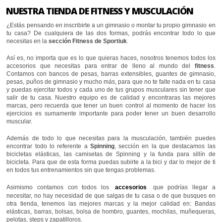
NUESTRA TIENDA DE FITNESS Y MUSCULACIÓN
¿Estás pensando en inscribirte a un gimnasio o montar tu propio gimnasio en
tu casa? De cualquiera de las dos formas, podrás encontrar todo lo que
necesitas en la
sección Fitness de Sportiuk
.
Así es, no importa que es lo que quieras haces, nosotros tenemos todos los
accesorios que necesitas para entrar de lleno al mundo del
fitness
.
Contamos con bancos de pesas, barras extensibles, guantes de gimnasio,
pesas, puños de gimnasio y mucho más, para que no te falte nada en tu casa
y puedas ejercitar todos y cada uno de tus grupos musculares sin tener que
salir de tu casa. Nuestro equipo es de calidad y encontraras las mejores
marcas, pero recuerda que tener un buen control al momento de hacer los
ejercicios es sumamente importante para poder tener un buen desarrollo
muscular.
Además de todo lo que necesitas para la musculación, también puedes
encontrar todo lo referente a
Spinning
, sección en la que destacamos las
bicicletas elásticas, las camisetas de Spinning y la funda para sillín de
bicicleta. Para que de esta forma puedas subirte a la bici y dar lo mejor de ti
en todos tus entrenamientos sin que tengas problemas.
Asimismo contamos con todos los
accesorios
que podrías llegar a
necesitar, no hay necesidad de que salgas de tu casa o de que busques en
otra tienda, tenemos las mejores marcas y la mejor calidad en: Bandas
elásticas, barras, bolsas, bolsa de hombro, guantes, mochilas, muñequeras,
pelotas, steps y zapatilloros.