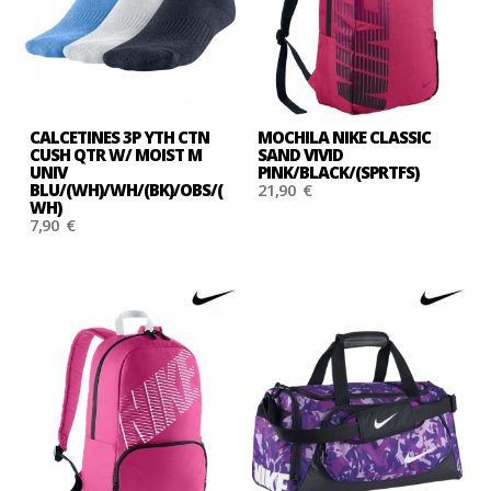
CALCETINES 3P YTH CTN
MOCHILA NIKE CLASSIC
CUSH QTR W/ MOIST M
SAND VIVID
UNIV
PINK/BLACK/(SPRTFS)
BLU/(WH)/WH/(BK)/OBS/(
21,90 €
WH)
7,90 €