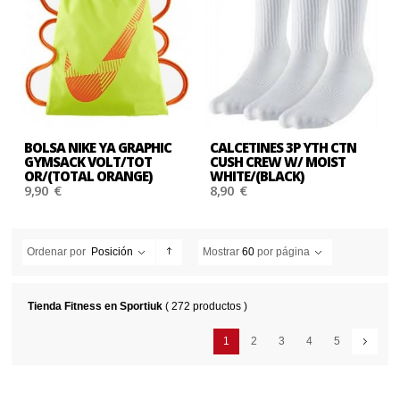
BOLSA NIKE YA GRAPHIC
CALCETINES 3P YTH CTN
GYMSACK VOLT/TOT
CUSH CREW W/ MOIST
OR/(TOTAL ORANGE)
WHITE/(BLACK)
9,90 €
8,90 €
Ordenar por
Posición
Mostrar
60
por página
Tienda Fitness en Sportiuk
( 272 productos )
1
2
3
4
5