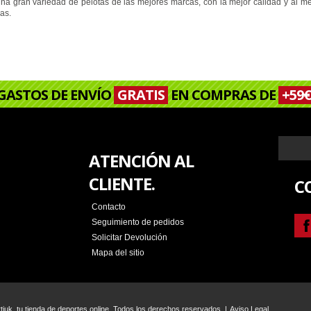
na gran variedad de pelotas de las mejores marcas, con la mejor calidad y al me
as.
GASTOS DE ENVÍO
GRATIS
EN COMPRAS DE
+59€
ATENCIÓN AL
CLIENTE.
C
Contacto
Seguimiento de pedidos
Solicitar Devolución
Mapa del sitio
iuk, tu tienda de deportes online. Todos los derechos reservados. |
Aviso Legal