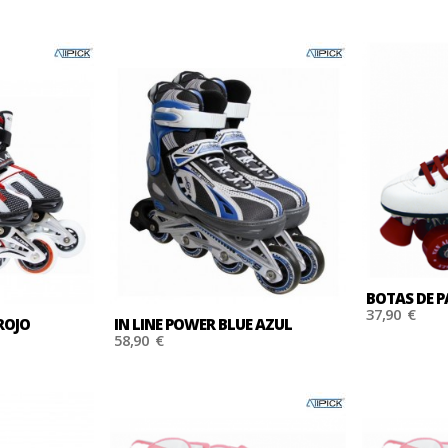
NING NIKE
 ahora
BOTAS DE P
37,90 €
ROJO
IN LINE POWER BLUE AZUL
58,90 €