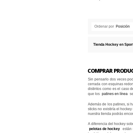
Ordenar por
Posición
Tienda Hockey en Spor
COMPRAR PRODUC
Sin pensarlo dos veces pod
cerrada con esquinas redond
distintos como es el caso d
que los
patines en línea
se
Además de los patines, si h
sticks no existiría el hock
nuestra tienda podrás encon
A diferencia del hockey sob
pelotas de hockey
están 