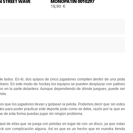
 STREET WAVE
MONOPATÍN 0010297
18,90 €
 todos. En él, dos quipos de cinco jugadores compiten dentro de una pista
ontrario. En este modo de hockey los equipos se pueden desplazar con patines
freno en la parte delantera. Aunque dependiendo de dónde juegues, puede ser
enda.
 los que los jugadores llevan y golpean la pelota. Podemos decir que sin estos
es para poder practicar este deporte justo como se debe, razón por la que en
que de esta forma puedas jugar sin ningún problema.
cipal de ellas que se juega con pelotas en lugar de con un disco, ya que estas
ck son complicación alguna. Así es que es un hecho que en nuestra tienda