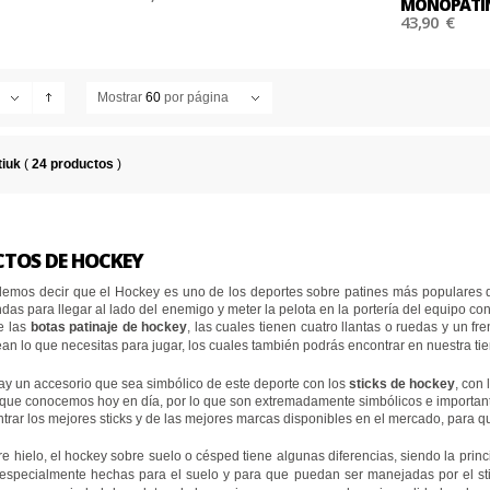
MONOPATÍN
43,90 €
Mostrar
60
por página
tiuk
(
24 productos
)
TOS DE HOCKEY
emos decir que el Hockey es uno de los deportes sobre patines más populares de
as para llegar al lado del enemigo y meter la pelota en la portería del equipo c
e las
botas patinaje de hockey
, las cuales tienen cuatro llantas o ruedas y un 
an lo que necesitas para jugar, los cuales también podrás encontrar en nuestra ti
ay un accesorio que sea simbólico de este deporte con los
sticks de hockey
, con
ey que conocemos hoy en día, por lo que son extremadamente simbólicos e important
trar los mejores sticks y de las mejores marcas disponibles en el mercado, para 
re hielo, el hockey sobre suelo o césped tiene algunas diferencias, siendo la prin
especialmente hechas para el suelo y para que puedan ser manejadas por el sti