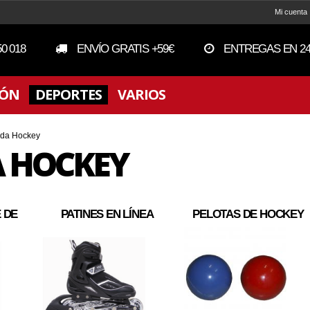
Mi cuenta
50 018
ENVÍO GRATIS +59€
ENTREGAS EN 24
IÓN
DEPORTES
VARIOS
nda Hockey
A HOCKEY
 DE
PATINES EN LÍNEA
PELOTAS DE HOCKEY