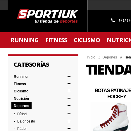
902 0
RUNNING
FITNESS
CICLISMO
NUTRIC
Inicio
//
Deportes
//
Tie
TIEND
CATEGORÍAS
Running
Fitness
BOTAS PATINAJE
Ciclismo
HOCKEY
Nutrición
Deportes
Fútbol
Baloncesto
Pádel