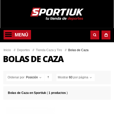
MENÚ
Inicio
//
Deportes
//
Tienda Caza y Tiro
//
Bolas de Caza
BOLAS DE CAZA
Ordenar por
Posición
Mostrar
60
por página
Bolas de Caza en Sportiuk
(
1 productos
)