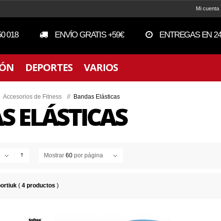
Mi cuenta
50 018
ENVÍO GRATIS +59€
ENTREGAS EN 24
IÓN
DEPORTES
VARIOS
/
Accesorios de Fitness
//
Bandas Elásticas
S ELÁSTICAS
Mostrar
60
por página
ortiuk
(
4 productos
)