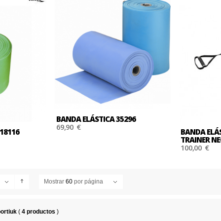
BANDA ELÁSTICA 35296
69,90 €
18116
BANDA ELÁ
TRAINER N
100,00 €
Mostrar
60
por página
ATILLAS
ortiuk
(
4 productos
)