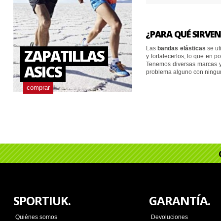
RUN
compra
¿PARA QUÉ SIRVEN
Las
bandas elásticas
se ut
ZAPATILLAS
y fortalecerlos, lo que en 
Tenemos diversas marcas y 
ASICS
problema alguno con ninguna
comprar
SPORTIUK.
GARANTÍA.
Quiénes somos
Devoluciones