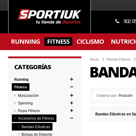
902 0
RUNNING
FITNESS
CICLISMO
NUTRIC
Inicio
//
Tienda Fitness
/
BANDA
CATEGORÍAS
Running
Fitness
Musculación
Ordenar por
Posición
Spinning
Ropa Fitness
Bandas Elásticas en Sp
Accesorios de Fitness
Bandas Elásticas
Bolsas de Deporte