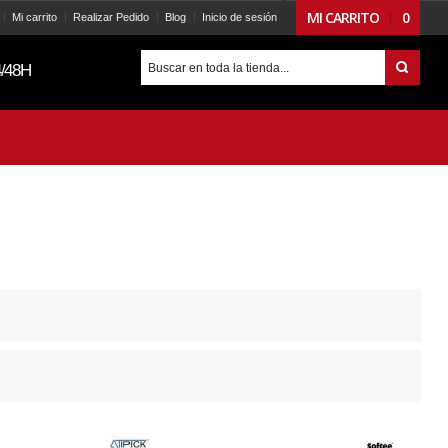
MI CARRITO
0
Mi carrito
Realizar Pedido
Blog
Inicio de sesión
/48H