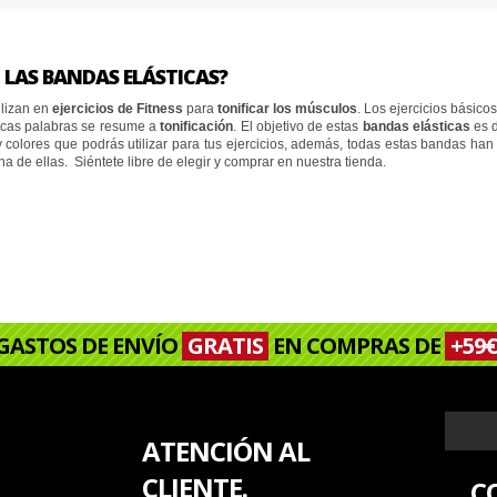
NING NIKE
 ahora
 LAS BANDAS ELÁSTICAS?
ilizan en
ejercicios de Fitness
para
tonificar los músculos
. Los ejercicios básico
pocas palabras se resume a
tonificación
. El objetivo de estas
bandas elásticas
es d
colores que podrás utilizar para tus ejercicios, además, todas estas bandas ha
 de ellas. Siéntete libre de elegir y comprar en nuestra tienda.
GASTOS DE ENVÍO
GRATIS
EN COMPRAS DE
+59€
ATENCIÓN AL
CLIENTE.
C