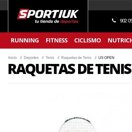
902 0
RUNNING
FITNESS
CICLISMO
NUTRIC
Inicio
//
Deportes
//
Tenis
//
Raquetas de Tenis
//
US OPEN
RAQUETAS DE TENIS