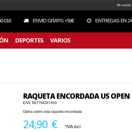
Mi cuenta
50 018
ENVÍO GRATIS +59€
ENTREGAS EN 24
IÓN
DEPORTES
VARIOS
RAQUETA ENCORDADA US OPEN
EAN:
887768287450
Opina sobre esta raqueta encordada
24,90 €
*IVA incl