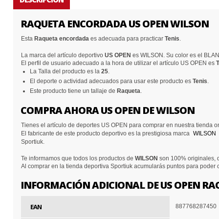
RAQUETA ENCORDADA US OPEN WILSON
Esta
Raqueta encordada
es adecuada para practicar
Tenis
.
La marca del artículo deportivo
US OPEN
es WILSON. Su color es el BLA
El perfil de usuario adecuado a la hora de utilizar el artículo US OPEN es
La Talla del producto es la
25
.
El deporte o actividad adecuados para usar este producto es
Tenis
.
Este producto tiene un tallaje de
Raqueta
.
COMPRA AHORA US OPEN DE WILSON
Tienes el artículo de deportes US OPEN para comprar en nuestra tienda o
El fabricante de este producto deportivo es la prestigiosa marca
WILSON
Sportiuk.
Te informamos que todos los productos de
WILSON
son 100% originales, d
Al comprar en la tienda deportiva Sportiuk acumularás puntos para poder
INFORMACIÓN ADICIONAL DE US OPEN R
EAN
887768287450