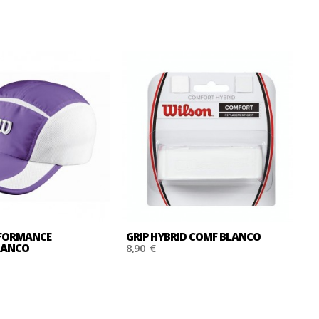
RFORMANCE
GRIP HYBRID COMF BLANCO
G
LANCO
8,90 €
8