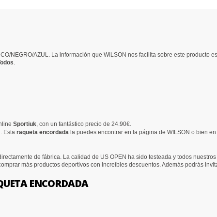
NCO/NEGRO/AZUL. La información que WILSON nos facilita sobre este produc
Todos
.
nline
Sportiuk
, con un fantástico precio de 24.90€.
. Esta
raqueta encordada
la puedes encontrar en la página de WILSON o bien en 
irectamente de fábrica. La calidad de US OPEN ha sido testeada y todos nuestros p
 comprar más productos deportivos con increíbles descuentos. Además podrás invit
AQUETA ENCORDADA