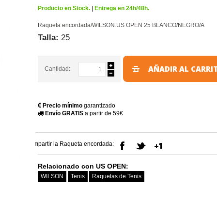
Producto en Stock.
|
Entrega en 24h/48h.
Raqueta encordada/WILSON:US OPEN 25 BLANCO/NEGRO/A
Talla:
25
AÑADIR AL CARRI
Cantidad:
Precio mínimo
garantizado
Envío GRATIS
a partir de 59€
Compartir la Raqueta encordada:
Relacionado con US OPEN:
WILSON
Tenis
Raquetas de Tenis