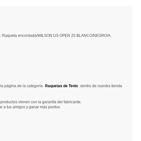
to es: Raqueta encordada/WILSON:US OPEN 25 BLANCO/NEGRO/A.
la página de la categoría
Raquetas de Tenis
dentro de nuestra tienda
roductos vienen con la garantía del fabricante.
ar a tus amigos y ganar más puntos.