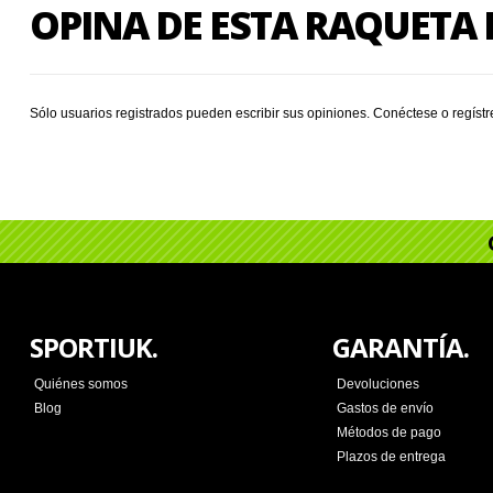
OPINA DE ESTA RAQUET
Sólo usuarios registrados pueden escribir sus opiniones.
Conéctese
o
regíst
SPORTIUK.
GARANTÍA.
Quiénes somos
Devoluciones
Blog
Gastos de envío
Métodos de pago
Plazos de entrega