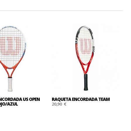
NCORDADA US OPEN
RAQUETA ENCORDADA TEAM
R
JO/AZUL
20,90 €
S
2