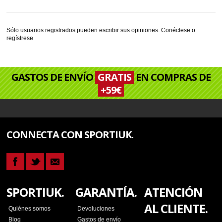
Sólo usuarios registrados pueden escribir sus opiniones.
Conéctese
o
regístrese
GASTOS DE ENVÍO
GRATIS
EN COMPRAS DE
+59€
CONNECTA CON SPORTIUK.
SPORTIUK.
GARANTÍA.
ATENCIÓN
AL CLIENTE.
Quiénes somos
Devoluciones
Blog
Gastos de envío