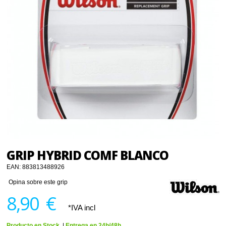
GRIP HYBRID COMF BLANCO
EAN:
883813488926
Opina sobre este grip
8,90 €
*IVA incl
Producto en Stock.
|
Entrega en 24h/48h.