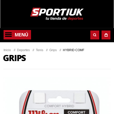
MENÚ
Inicio
//
Deportes
//
Tenis
//
Grips
//
HYBRID COMF
GRIPS