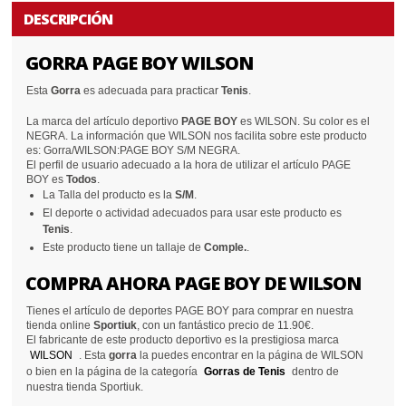
DESCRIPCIÓN
GORRA PAGE BOY WILSON
Esta
Gorra
es adecuada para practicar
Tenis
.
La marca del artículo deportivo
PAGE BOY
es WILSON. Su color es el
NEGRA. La información que WILSON nos facilita sobre este producto
es: Gorra/WILSON:PAGE BOY S/M NEGRA.
El perfil de usuario adecuado a la hora de utilizar el artículo PAGE
BOY es
Todos
.
La Talla del producto es la
S/M
.
El deporte o actividad adecuados para usar este producto es
Tenis
.
Este producto tiene un tallaje de
Comple.
.
COMPRA AHORA PAGE BOY DE WILSON
Tienes el artículo de deportes PAGE BOY para comprar en nuestra
tienda online
Sportiuk
, con un fantástico precio de 11.90€.
El fabricante de este producto deportivo es la prestigiosa marca
WILSON
. Esta
gorra
la puedes encontrar en la página de WILSON
o bien en la página de la categoría
Gorras de Tenis
dentro de
nuestra tienda Sportiuk.