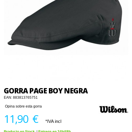
GORRA PAGE BOY NEGRA
EAN:
883813765751
Opina sobre esta gorra
11,90 €
*IVA incl
Producto en Stock.
|
Entrega en 24h/48h.