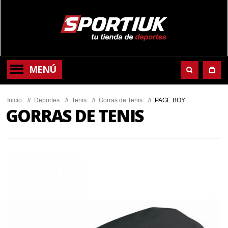
MENÚ
Inicio
//
Deportes
//
Tenis
//
Gorras de Tenis
//
PAGE BOY
GORRAS DE TENIS