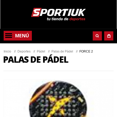
MENÚ
Inicio
//
Deportes
//
Pádel
//
Palas de Pádel
//
FORCE 2
PALAS DE PÁDEL