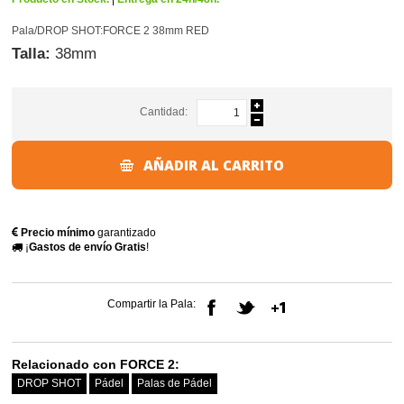
Pala/DROP SHOT:FORCE 2 38mm RED
Talla:
38mm
Cantidad:
AÑADIR AL CARRITO
Precio mínimo
garantizado
¡
Gastos de envío Gratis
!
Compartir la Pala:
Relacionado con FORCE 2:
DROP SHOT
Pádel
Palas de Pádel