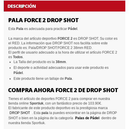
DESCRIPCIÓN
PALA FORCE 2 DROP SHOT
Esta
Pala
es adecuada para practicar
Pádel
.
La marca del artículo deportivo
FORCE 2
es DROP SHOT. Su color es
el RED. La información que DROP SHOT nos facilita sobre este
producto es: Pala/DROP SHOT:FORCE 2 38mm RED.
El perfil de usuario adecuado a la hora de utilizar el artículo FORCE 2
es
Todos
.
La Talla del producto es la
38mm
.
El deporte o actividad adecuados para usar este producto es
Pádel
.
Este producto tiene un tallaje de
Pala
.
COMPRA AHORA FORCE 2 DE DROP SHOT
Tienes el artículo de deportes FORCE 2 para comprar en nuestra
tienda online
Sportiuk
, con un fantástico precio de 103.90€.
El fabricante de este producto deportivo es la prestigiosa marca
DROP SHOT
. Esta
pala
la puedes encontrar en la página de DROP
SHOT o bien en la página de la categoría
Palas de Pádel
dentro de
nuestra tienda Sportiuk.