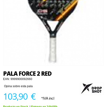
PALA FORCE 2 RED
EAN:
9999900092660
Opina sobre esta pala
103,90 €
*IVA incl
Producto en Stock.
|
Entrega en 24h/48h.