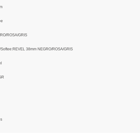
m
ee
RO/ROSA/GRIS
a/Softee:REVEL 38mm NEGRO/ROSA/GRIS
el
GR
os