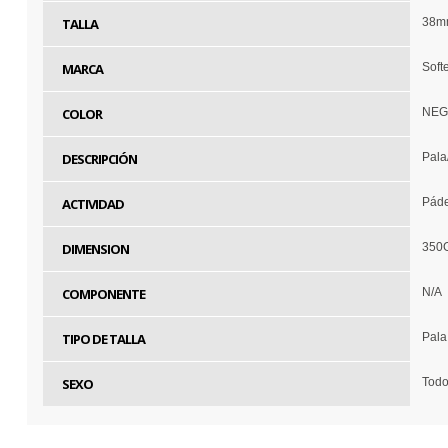
TALLA
38m
MARCA
Soft
COLOR
NEG
DESCRIPCIÓN
Pal
ACTIVIDAD
Pád
DIMENSION
350
COMPONENTE
N/A
TIPO DE TALLA
Pala
SEXO
Tod