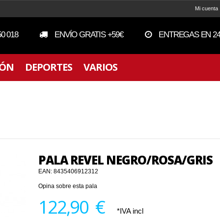
Mi cuenta
50 018
ENVÍO GRATIS +59€
ENTREGAS EN 24
IÓN
DEPORTES
VARIOS
PALA REVEL NEGRO/ROSA/GRIS
EAN:
8435406912312
Opina sobre esta pala
122,90 €
*IVA incl