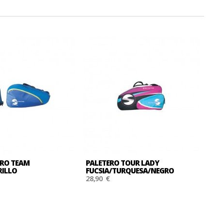
PRO TEAM
PALETERO TOUR LADY
P
ILLO
FUCSIA/TURQUESA/NEGRO
A
28,90 €
2