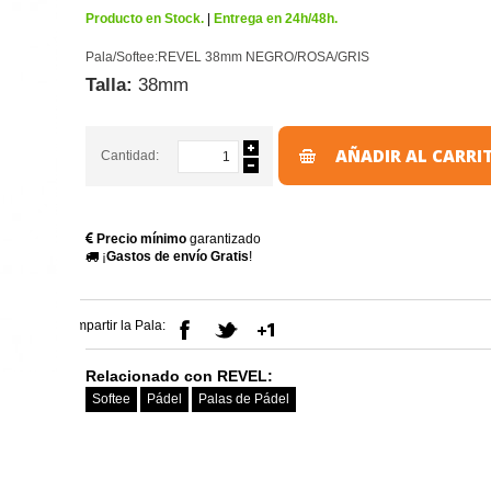
Producto en Stock.
|
Entrega en 24h/48h.
Pala/Softee:REVEL 38mm NEGRO/ROSA/GRIS
Talla:
38mm
AÑADIR AL CARRI
Cantidad:
Precio mínimo
garantizado
¡
Gastos de envío Gratis
!
Compartir la Pala:
Relacionado con REVEL:
Softee
Pádel
Palas de Pádel