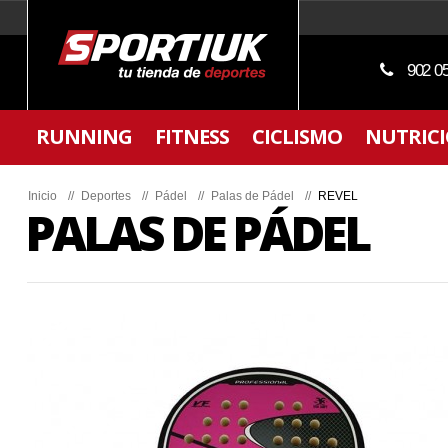
902 0
RUNNING
FITNESS
CICLISMO
NUTRIC
Inicio
//
Deportes
//
Pádel
//
Palas de Pádel
//
REVEL
PALAS DE PÁDEL