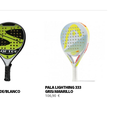
PALA LIGHTHING 333
P
DE/BLANCO
GRIS/AMARILLO
N
106,90 €
1