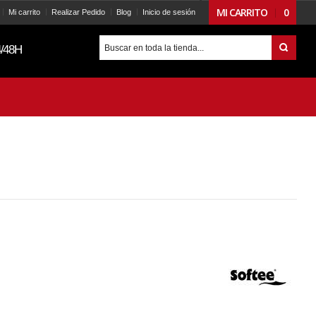
MI CARRITO
0
Mi carrito
Realizar Pedido
Blog
Inicio de sesión
/48H