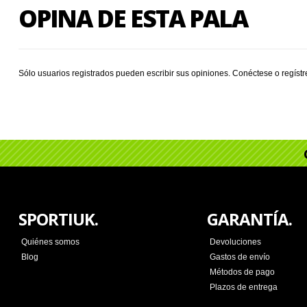
OPINA DE ESTA PALA
Sólo usuarios registrados pueden escribir sus opiniones.
Conéctese
o
regíst
SPORTIUK.
GARANTÍA.
Quiénes somos
Devoluciones
Blog
Gastos de envío
Métodos de pago
Plazos de entrega