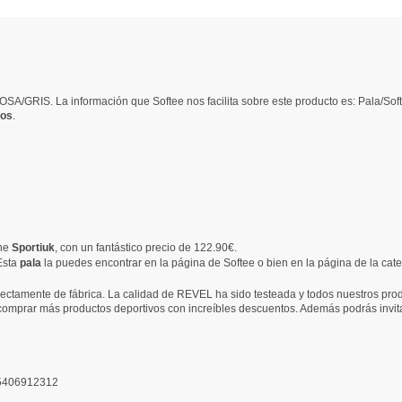
ROSA/GRIS. La información que Softee nos facilita sobre este producto es: Pa
dos
.
ine
Sportiuk
, con un fantástico precio de 122.90€.
Esta
pala
la puedes encontrar en la página de Softee o bien en la página de la cat
ectamente de fábrica. La calidad de REVEL ha sido testeada y todos nuestros produ
 comprar más productos deportivos con increíbles descuentos. Además podrás invit
5406912312