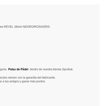
la/Softee:REVEL 38mm NEGRO/ROSA/GRIS.
egoría
Palas de Pádel
dentro de nuestra tienda Sportiuk.
ctos vienen con la garantía del fabricante.
ar a tus amigos y ganar más puntos.