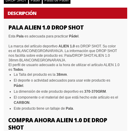
DROP SHOT
Pádel
Palas de Pádel
DESCRIPCIÓN
PALA ALIEN 1.0 DROP SHOT
Esta
Pala
es adecuada para practicar
Pádel
.
La marca del artículo deportivo
ALIEN 1.0
es DROP SHOT. Su color
es el BLANCO/NEGRO/NARANJA. La información que DROP SHOT
nos facilita sobre este producto es: Pala/DROP SHOT:ALIEN 1.0
38mm BLANCO/NEGRO/NARANJA.
El perfil de usuario adecuado a la hora de utilizar el artículo ALIEN 1.0
es
Todos
.
La Talla del producto es la
38mm
.
El deporte o actividad adecuados para usar este producto es
Pádel
.
La dimensión de este producto deportivo es
370-370GRM
.
El componente o el material del que está hecho este artículo es el
CARBON
.
Este producto tiene un tallaje de
Pala
.
COMPRA AHORA ALIEN 1.0 DE DROP
SHOT