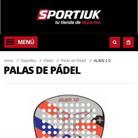
MENÚ
Inicio
//
Deportes
//
Pádel
//
Palas de Pádel
//
ALIEN 1.0
PALAS DE PÁDEL