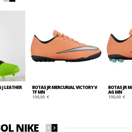
G J LEATHER
BOTAS JR MERCURIAL VICTORY V
BOTAS JR M
TF MN
AG MN
100,00 €
100,00 €
OL NIKE