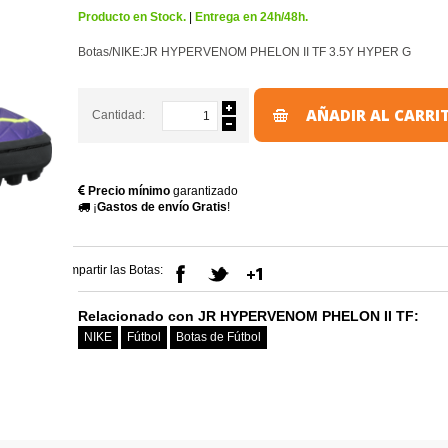
Producto en Stock.
|
Entrega en 24h/48h.
Botas/NIKE:JR HYPERVENOM PHELON II TF 3.5Y HYPER G
AÑADIR AL CARRI
Cantidad:
Precio mínimo
garantizado
¡
Gastos de envío Gratis
!
Compartir las Botas:
Relacionado con JR HYPERVENOM PHELON II TF:
NIKE
Fútbol
Botas de Fútbol