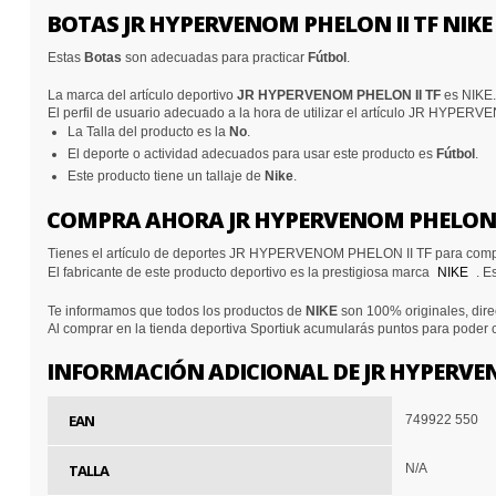
BOTAS JR HYPERVENOM PHELON II TF NIK
Estas
Botas
son adecuadas para practicar
Fútbol
.
La marca del artículo deportivo
JR HYPERVENOM PHELON II TF
es NIKE.
El perfil de usuario adecuado a la hora de utilizar el artículo JR HYPE
La Talla del producto es la
No
.
El deporte o actividad adecuados para usar este producto es
Fútbol
.
Este producto tiene un tallaje de
Nike
.
COMPRA AHORA JR HYPERVENOM PHELON II
Tienes el artículo de deportes JR HYPERVENOM PHELON II TF para compr
El fabricante de este producto deportivo es la prestigiosa marca
NIKE
. E
Te informamos que todos los productos de
NIKE
son 100% originales, dire
Al comprar en la tienda deportiva Sportiuk acumularás puntos para poder
INFORMACIÓN ADICIONAL DE JR HYPERVEN
EAN
749922 550
TALLA
N/A