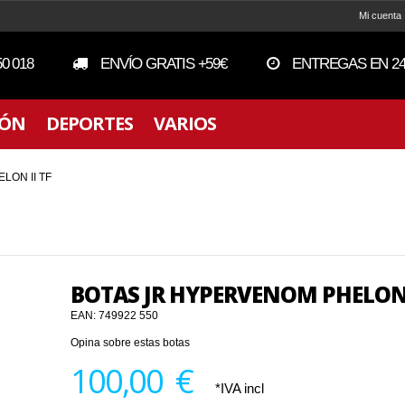
Mi cuenta
50 018
ENVÍO GRATIS +59€
ENTREGAS EN 24
IÓN
DEPORTES
VARIOS
LON II TF
BOTAS JR HYPERVENOM PHELON I
EAN:
749922 550
Opina sobre estas botas
100,00 €
*IVA incl