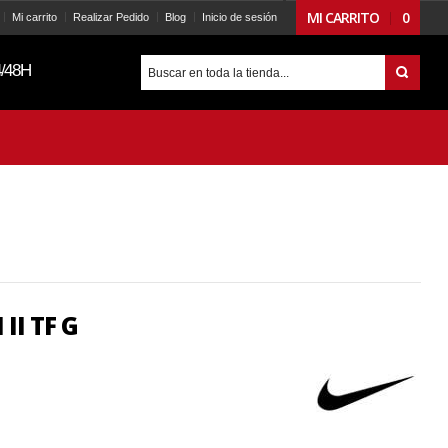
MI CARRITO
0
Mi carrito
Realizar Pedido
Blog
Inicio de sesión
/48H
I TF G