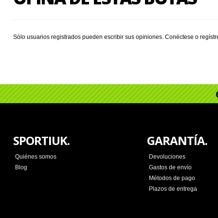
Sólo usuarios registrados pueden escribir sus opiniones.
Conéctese
o
regíst
SPORTIUK.
GARANTÍA.
Quiénes somos
Devoluciones
Blog
Gastos de envío
Métodos de pago
Plazos de entrega