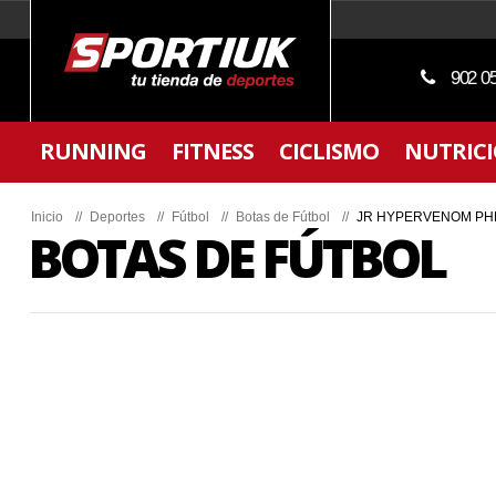
902 0
RUNNING
FITNESS
CICLISMO
NUTRIC
Inicio
//
Deportes
//
Fútbol
//
Botas de Fútbol
//
JR HYPERVENOM PHE
BOTAS DE FÚTBOL