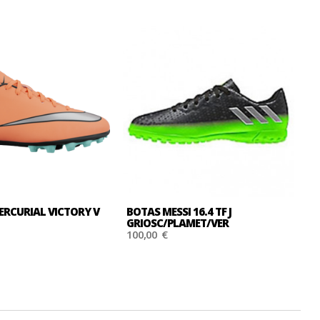
ERCURIAL VICTORY V
BOTAS MESSI 16.4 TF J
B
GRIOSC/PLAMET/VER
G
100,00 €
1