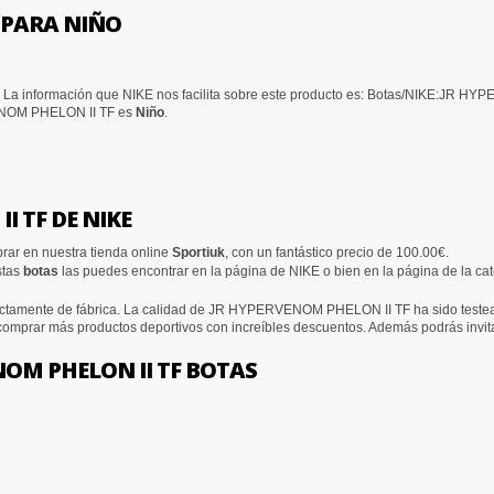
E PARA NIÑO
 La información que NIKE nos facilita sobre este producto es: Botas/NIKE:JR
RVENOM PHELON II TF es
Niño
.
 TF DE NIKE
ar en nuestra tienda online
Sportiuk
, con un fantástico precio de 100.00€.
stas
botas
las puedes encontrar en la página de NIKE o bien en la página de la ca
ctamente de fábrica. La calidad de JR HYPERVENOM PHELON II TF ha sido testeada
 comprar más productos deportivos con increíbles descuentos. Además podrás invit
OM PHELON II TF BOTAS