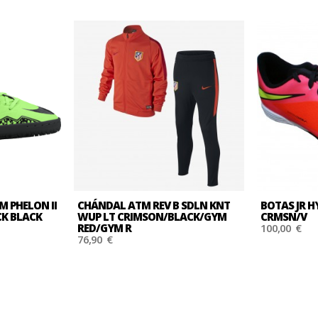
M PHELON II
CHÁNDAL ATM REV B SDLN KNT
BOTAS JR 
CK BLACK
WUP LT CRIMSON/BLACK/GYM
CRMSN/V
RED/GYM R
100,00 €
76,90 €