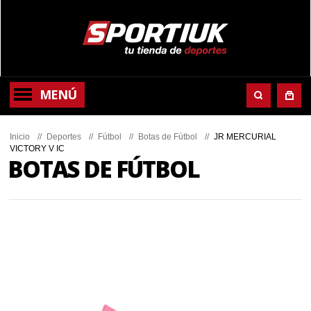
MENÚ
Inicio
//
Deportes
//
Fútbol
//
Botas de Fútbol
//
JR MERCURIAL
VICTORY V IC
BOTAS DE FÚTBOL