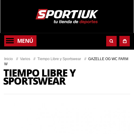
MENÚ
Inicio
//
Varios
//
Tiempo Libre y Sportswear
//
GAZELLE OG WC FARM
W
TIEMPO LIBRE Y
SPORTSWEAR