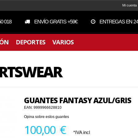
Mi cuenta
50 018
ENVÍO GRATIS +59€
ENTREGAS EN 24
IÓN
DEPORTES
VARIOS
PORTSWEAR
GUANTES FANTASY AZUL/GRIS
EAN:
9999966628810
Opina sobre estos guantes
100,00 €
*IVA incl