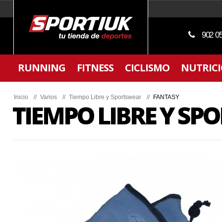
902 0
RUNNING
FITNESS
CICLISMO
NUTRIC
Inicio
//
Varios
//
Tiempo Libre y Sportswear
//
FANTASY
TIEMPO LIBRE Y S