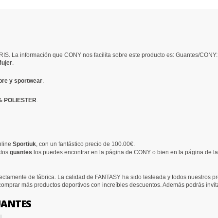
RIS. La información que CONY nos facilita sobre este producto es: Guantes/CO
ujer
.
bre y sportwear
.
% POLIESTER
.
nline
Sportiuk
, con un fantástico precio de 100.00€.
stos
guantes
los puedes encontrar en la página de CONY o bien en la página de l
ectamente de fábrica. La calidad de FANTASY ha sido testeada y todos nuestros pro
 comprar más productos deportivos con increíbles descuentos. Además podrás invit
UANTES