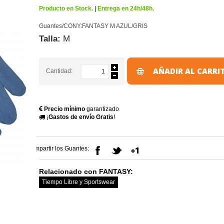
Producto en Stock.
|
Entrega en 24h/48h.
Guantes/CONY:FANTASY M AZUL/GRIS
Talla:
M
AÑADIR AL CARRI
Cantidad:
Precio mínimo
garantizado
¡
Gastos de envío Gratis
!
Compartir los Guantes:
Relacionado con FANTASY:
Tiempo Libre y Sportswear