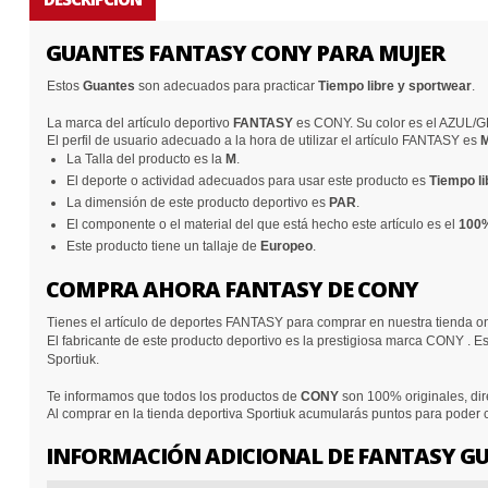
GUANTES FANTASY CONY PARA MUJER
Estos
Guantes
son adecuados para practicar
Tiempo libre y sportwear
.
La marca del artículo deportivo
FANTASY
es CONY. Su color es el AZUL/G
El perfil de usuario adecuado a la hora de utilizar el artículo FANTASY es
M
La Talla del producto es la
M
.
El deporte o actividad adecuados para usar este producto es
Tiempo li
La dimensión de este producto deportivo es
PAR
.
El componente o el material del que está hecho este artículo es el
100
Este producto tiene un tallaje de
Europeo
.
COMPRA AHORA FANTASY DE CONY
Tienes el artículo de deportes FANTASY para comprar en nuestra tienda o
El fabricante de este producto deportivo es la prestigiosa marca CONY . E
Sportiuk.
Te informamos que todos los productos de
CONY
son 100% originales, dir
Al comprar en la tienda deportiva Sportiuk acumularás puntos para poder
INFORMACIÓN ADICIONAL DE FANTASY G