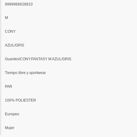
9999966628810
M
CONY
AZUL/GRIS
Guantes/CONY:FANTASY M AZUL/GRIS
Tiempo libre y sportwear
PAR
100% POLIESTER
Europeo
Mujer