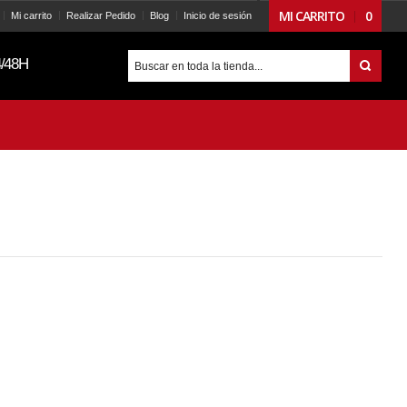
MI CARRITO
0
Mi carrito
Realizar Pedido
Blog
Inicio de sesión
/48H