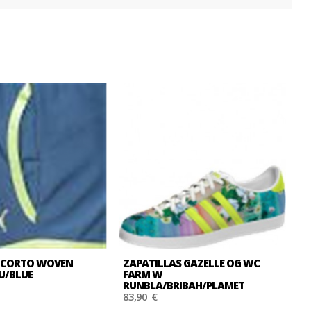
 CORTO WOVEN
ZAPATILLAS GAZELLE OG WC
Z
U/BLUE
FARM W
F
RUNBLA/BRIBAH/PLAMET
R
83,90 €
8