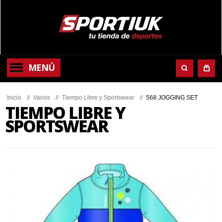
MENÚ
Inicio
//
Varios
//
Tiempo Libre y Sportswear
//
568 JOGGING SET
TIEMPO LIBRE Y
SPORTSWEAR