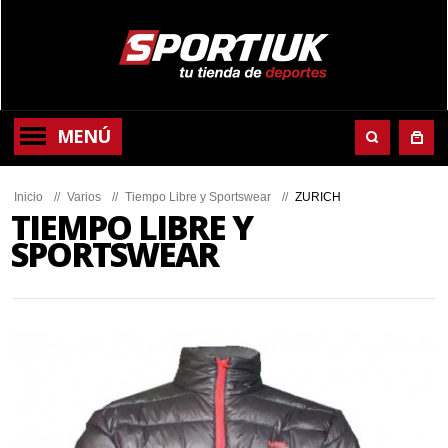
MENÚ
Inicio
//
Varios
//
Tiempo Libre y Sportswear
//
ZURICH
TIEMPO LIBRE Y
SPORTSWEAR