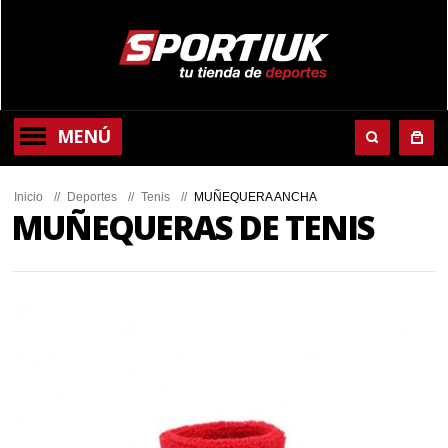
MENÚ
Inicio
//
Deportes
//
Tenis
//
MUÑEQUERA ANCHA
MUÑEQUERAS DE TENIS