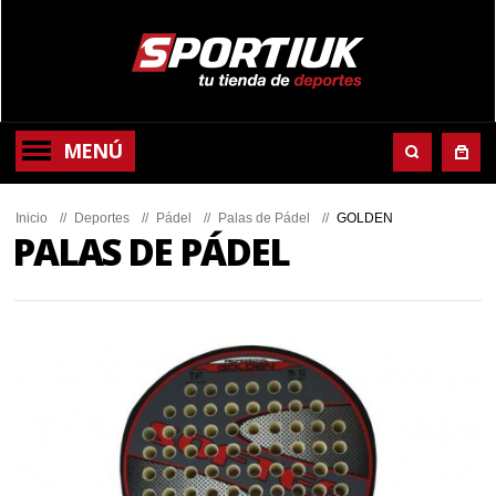
MENÚ
Inicio
//
Deportes
//
Pádel
//
Palas de Pádel
//
GOLDEN
PALAS DE PÁDEL