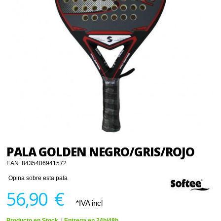
PALA GOLDEN NEGRO/GRIS/ROJO
EAN:
8435406941572
Opina sobre esta pala
56,90 €
*IVA incl
Producto en Stock.
|
Entrega en 24h/48h.