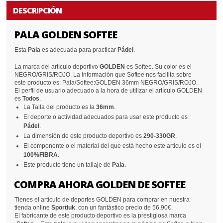
DESCRIPCIÓN
PALA GOLDEN SOFTEE
Esta
Pala
es adecuada para practicar
Pádel
.
La marca del artículo deportivo
GOLDEN
es Softee. Su color es el
NEGRO/GRIS/ROJO. La información que Softee nos facilita sobre
este producto es: Pala/Softee:GOLDEN 36mm NEGRO/GRIS/ROJO.
El perfil de usuario adecuado a la hora de utilizar el artículo GOLDEN
es
Todos
.
La Talla del producto es la
36mm
.
El deporte o actividad adecuados para usar este producto es
Pádel
.
La dimensión de este producto deportivo es
290-330GR
.
El componente o el material del que está hecho este artículo es el
100%FIBRA
.
Este producto tiene un tallaje de
Pala
.
COMPRA AHORA GOLDEN DE SOFTEE
Tienes el artículo de deportes GOLDEN para comprar en nuestra
tienda online
Sportiuk
, con un fantástico precio de 56.90€.
El fabricante de este producto deportivo es la prestigiosa marca