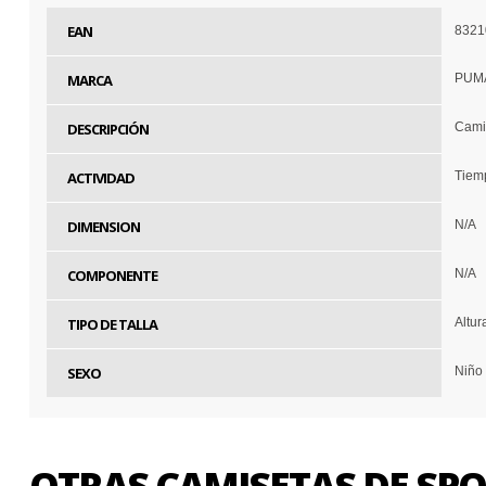
EAN
8321
MARCA
PUM
DESCRIPCIÓN
Cami
ACTIVIDAD
Tiemp
DIMENSION
N/A
COMPONENTE
N/A
TIPO DE TALLA
Altur
SEXO
Niño
OTRAS CAMISETAS DE SP