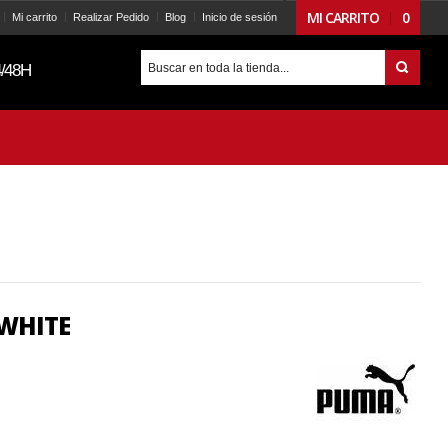
MI CARRITO
0
Mi carrito
Realizar Pedido
Blog
Inicio de sesión
/48H
 WHITE