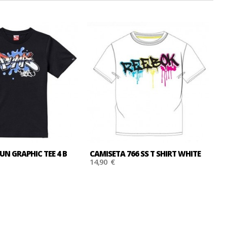
UN GRAPHIC TEE 4 B
CAMISETA 766 SS T SHIRT WHITE
C
14,90 €
1