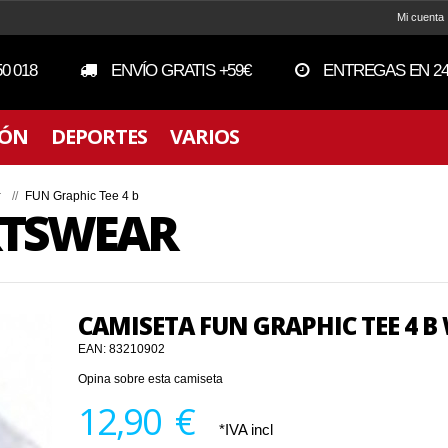
Mi cuenta
50 018
ENVÍO GRATIS +59€
ENTREGAS EN 24
IÓN
DEPORTES
VARIOS
r
//
FUN Graphic Tee 4 b
RTSWEAR
CAMISETA FUN GRAPHIC TEE 4 B
EAN:
83210902
Opina sobre esta camiseta
12,90 €
*IVA incl