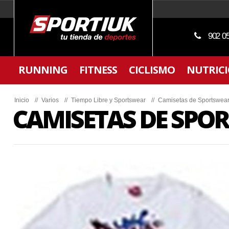
902 0
RUNNING
FITNESS
CICLISMO
NUTRIC
Inicio
//
Varios
//
Tiempo Libre y Sportswear
//
Camisetas de Sportswea
CAMISETAS DE SPO