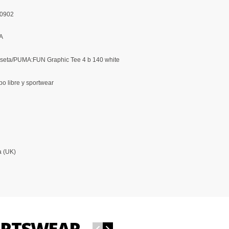
0902
A
seta/PUMA:FUN Graphic Tee 4 b 140 white
o libre y sportwear
a (UK)
ORTSWEAR