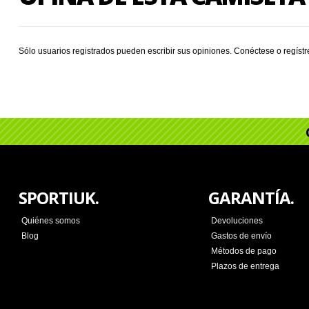
Sólo usuarios registrados pueden escribir sus opiniones.
Conéctese
o
regíst
SPORTIUK.
GARANTÍA.
Quiénes somos
Devoluciones
Blog
Gastos de envío
Métodos de pago
Plazos de entrega