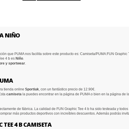
RA NIÑO
ión que PUMA nos facilita sobre este producto es: Camiseta/PUMA:FUN Graphic T
 Tee 4 b es
Niño
.
bre y sportwear
.
 PUMA
ra tienda online
Sportiuk
, con un fantástico precio de 12.90€.
Esta
camiseta
la puedes encontrar en la página de PUMA o bien en la página de l
ectamente de fábrica. La calidad de FUN Graphic Tee 4 b ha sido testeada y todos 
 comprar más productos deportivos con increíbles descuentos. Además podrás invit
 TEE 4 B CAMISETA