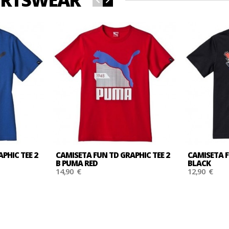
PHIC TEE 2
CAMISETA FUN TD GRAPHIC TEE 2
CAMISETA F
B PUMA RED
BLACK
14,90 €
12,90 €