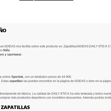
IÑO
ue ADIDAS nos facilita sobre este producto es: Zapatillas/ADIDAS:DAILY 9TIS K
 es
Niño
.
bre y sportwear
.
da online
Sportiuk
, con un fantástico precio de 44.90€.
. Estas
zapatillas
las puedes encontrar en la página de ADIDAS o bien en la págin
irectamente de fábrica. La calidad de DAILY 9TIS K ha sido testeada y todos nuestr
 comprar más productos deportivos con increíbles descuentos. Además podrás invit
 ZAPATILLAS