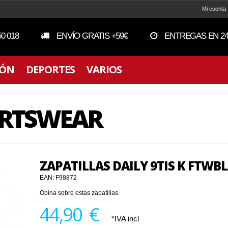
Mi cuenta
50 018
ENVÍO GRATIS +59€
ENTREGAS EN 24
IÓN
DEPORTES
VARIOS
PORTSWEAR
ZAPATILLAS DAILY 9TIS K FTWB
EAN:
F98872
Opina sobre estas zapatillas
44,90 €
*IVA incl