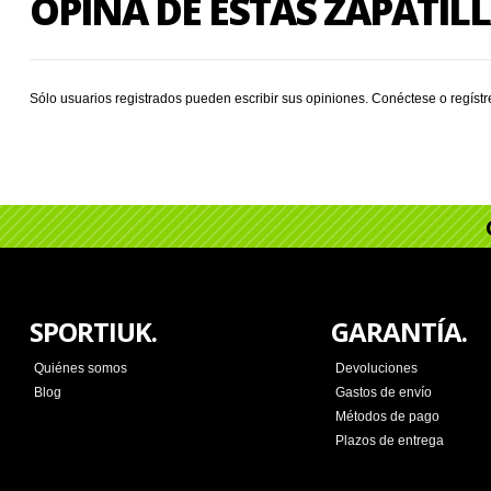
OPINA DE ESTAS ZAPATIL
Sólo usuarios registrados pueden escribir sus opiniones.
Conéctese
o
regíst
SPORTIUK.
GARANTÍA.
Quiénes somos
Devoluciones
Blog
Gastos de envío
Métodos de pago
Plazos de entrega