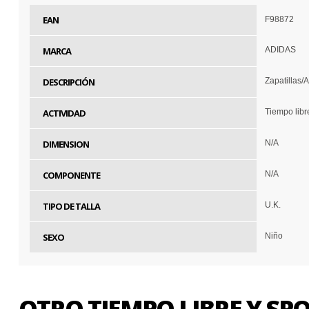
EAN
F98872
MARCA
ADIDAS
DESCRIPCIÓN
Zapatillas
ACTIVIDAD
Tiempo libr
DIMENSION
N/A
COMPONENTE
N/A
TIPO DE TALLA
U.K.
SEXO
Niño
OTRO TIEMPO LIBRE Y S