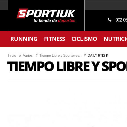
902 0
RUNNING
FITNESS
CICLISMO
NUTRIC
Inicio
//
Varios
//
Tiempo Libre y Sportswear
//
DAILY 9TIS K
TIEMPO LIBRE Y S