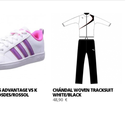
S ADVANTAGE VS K
CHÁNDAL WOVEN TRACKSUIT
C
SDES/ROSSOL
WHITE/BLACK
A
48,90 €
4