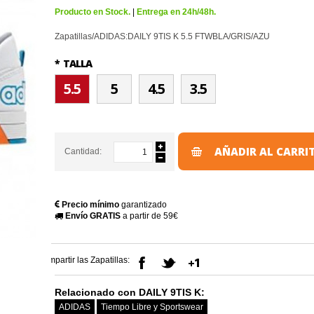
Producto en Stock.
|
Entrega en 24h/48h.
Zapatillas/ADIDAS:DAILY 9TIS K 5.5 FTWBLA/GRIS/AZU
*
TALLA
5.5
5
4.5
3.5
AÑADIR AL CARRI
Cantidad:
Precio mínimo
garantizado
Envío GRATIS
a partir de 59€
Compartir las Zapatillas:
Relacionado con DAILY 9TIS K:
ADIDAS
Tiempo Libre y Sportswear