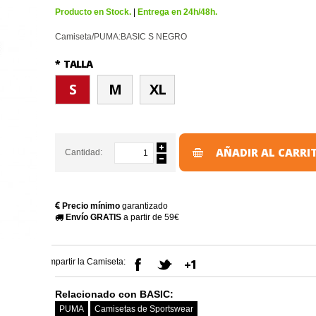
Producto en Stock.
|
Entrega en 24h/48h.
Camiseta/PUMA:BASIC S NEGRO
*
TALLA
S
M
XL
AÑADIR AL CARRI
Cantidad:
Precio mínimo
garantizado
Envío GRATIS
a partir de 59€
Compartir la Camiseta:
Relacionado con BASIC:
PUMA
Camisetas de Sportswear