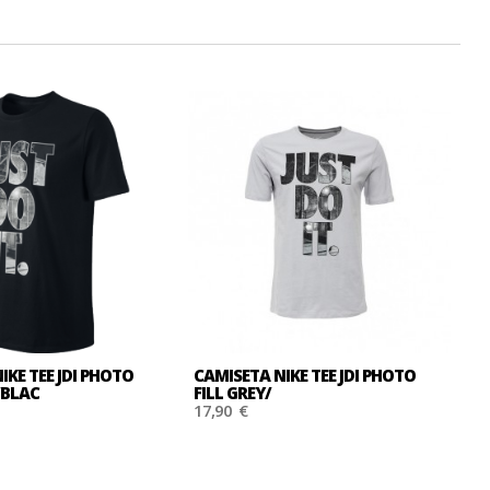
IKE TEE JDI PHOTO
CAMISETA NIKE TEE JDI PHOTO
C
/BLAC
FILL GREY/
F
17,90 €
1