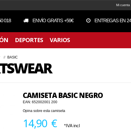
Mi cuenta
50 018
ENVÍO GRATIS +59€
ENTREGAS EN 24
IÓN
DEPORTES
VARIOS
r
//
BASIC
RTSWEAR
CAMISETA BASIC NEGRO
EAN:
652002001 200
Opina sobre esta camiseta
14,90 €
*IVA incl