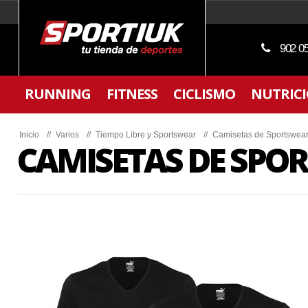
902 0
RUNNING
FITNESS
CICLISMO
NUTRIC
Inicio
//
Varios
//
Tiempo Libre y Sportswear
//
Camisetas de Sportswea
CAMISETAS DE SPO