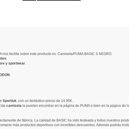
 nos facilita sobre este producto es: Camiseta/PUMA:BASIC S NEGRO.
bre
.
bre y sportwear
.
ODON
.
ne
Sportiuk
, con un fantástico precio de 14.90€.
Esta
camiseta
la puedes encontrar en la página de PUMA o bien en la página de l
ectamente de fábrica. La calidad de BASIC ha sido testeada y todos nuestros produc
 comprar más productos deportivos con increíbles descuentos. Además podrás invit