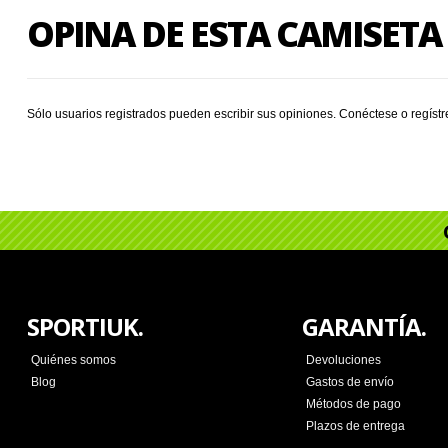
OPINA DE ESTA CAMISETA
Sólo usuarios registrados pueden escribir sus opiniones.
Conéctese
o
regíst
SPORTIUK.
GARANTÍA.
Quiénes somos
Devoluciones
Blog
Gastos de envío
Métodos de pago
Plazos de entrega