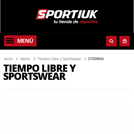
MENÚ
Inicio
//
Varios
//
Tiempo Libre y Sportswear
//
07009NA
TIEMPO LIBRE Y
SPORTSWEAR