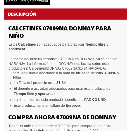
Tiempo Libre y Sportswear
DESCRIPCIÓN
CALCETINES 07009NA DONNAY PARA
NIÑO
Estos
Calcetines
son adecuados para practicar
Tiempo libre y
sportwear
.
La marca del artículo deportivo
07009NA
es DONNAY. Su color es el
NARANJA. La información que DONNAY nos facilita sobre este
producto es: Calcetines/DONNAY:07009NA 31-34 NARANJA.
El perfil de usuario adecuado a la hora de utilizar el artículo 07009NA
es
Niño
.
La Talla del producto es la
31-34
.
El deporte o actividad adecuados para usar este producto es
Tiempo libre y sportwear
.
La dimensión de este producto deportivo es
PACK 3 UND
.
Este producto tiene un tallaje de
Europeo
.
COMPRA AHORA 07009NA DE DONNAY
Tienes el artículo de deportes 07009NA para comprar en nuestra
tienda online
Sportiuk
, con un fantástico precio de 4.90€.